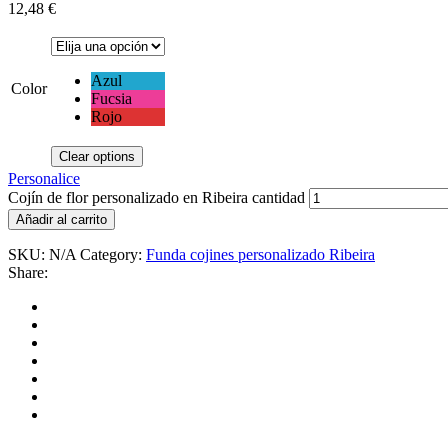
12,48
€
Azul
Color
Fucsia
Rojo
Clear options
Personalice
Cojín de flor personalizado en Ribeira cantidad
Añadir al carrito
SKU:
N/A
Category:
Funda cojines personalizado Ribeira
Share: